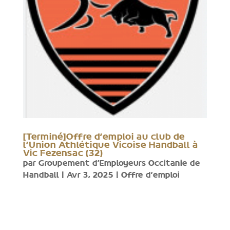
[Terminé]Offre d’emploi au club de
l’Union Athlétique Vicoise Handball à
Vic Fezensac (32)
par
Groupement d'Employeurs Occitanie de
Handball
|
Avr 3, 2025
|
Offre d'emploi