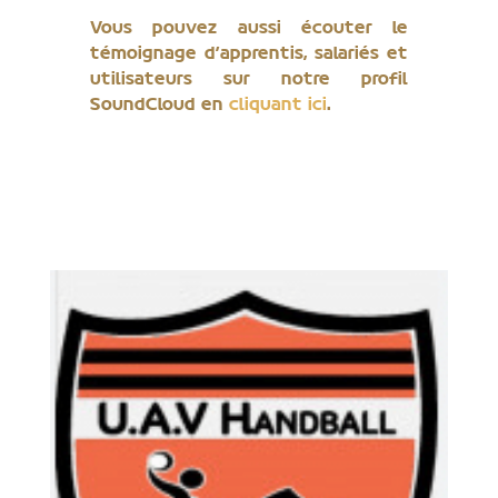
Vous pouvez aussi écouter le
témoignage d’apprentis, salariés et
utilisateurs sur notre profil
SoundCloud en
cliquant ici
.