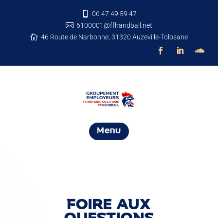
06 47 49 59 47

6100001@ffhandball.net

46 Route de Narbonne, 31320 Auzeville-Tolosane

Menu
FOIRE AUX