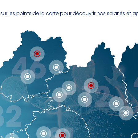
sur les points de la carte pour découvrir nos salariés et a
\
\
\
\
\
\
\
\
\
\
\