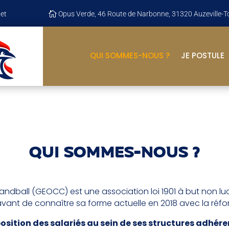
et

Opus Verde, 46 Route de Narbonne, 31320 Auzeville-T
QUI SOMMES-NOUS ?
JE POSTULE
QUI SOMMES-NOUS ?
dball (GEOCC) est une association loi 1901 à but non lucr
avant de connaître sa forme actuelle en 2018 avec la réfo
position des salariés au sein de ses structures adhére