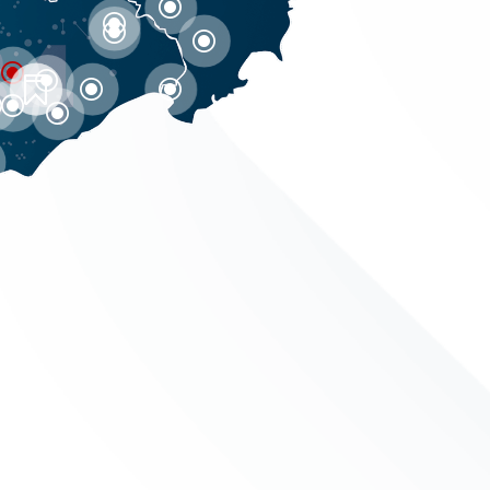
\
\
\
\
\
\



\
\
\
\
\