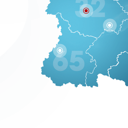
\
\
\