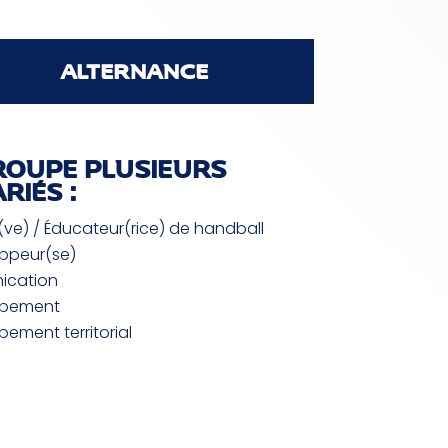
ALTERNANCE
ROUPE PLUSIEURS
RIÉS :
(ve) / Éducateur(rice) de handball
ppeur(se)
ication
ppement
ement territorial