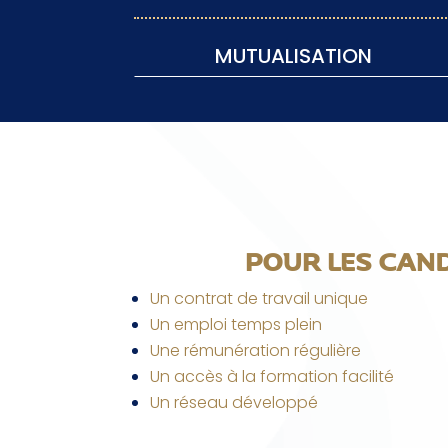
MUTUALISATION
POUR LES CAN
Un contrat de travail unique
Un emploi temps plein
Une rémunération régulière
Un accès à la formation facilité
Un réseau développé