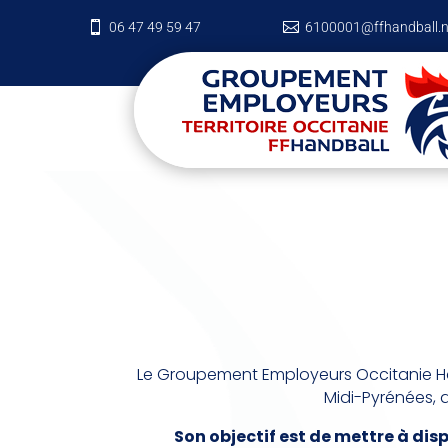

06 47 49 59 47

6100001@ffhandball.n
Le Groupement Employeurs Occitanie Han
Midi-Pyrénées, 
Son objectif est de mettre à dis