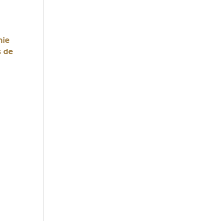
nie
s de