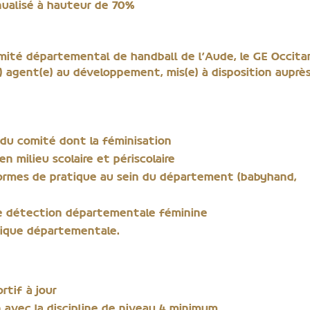
nualisé à hauteur de 70%
ité départemental de handball de l’Aude, le GE Occita
e) agent(e) au développement, mis(e) à disposition auprè
 du comité dont la féminisation
n milieu scolaire et périscolaire
formes de pratique au sein du département (babyhand,
e détection départementale féminine
hnique départementale.
rtif à jour
n avec la discipline de niveau 4 minimum