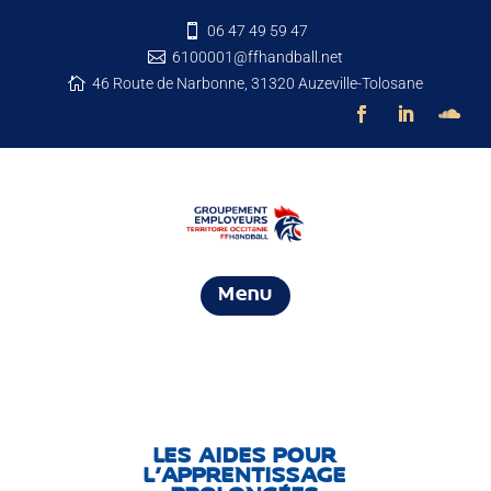
06 47 49 59 47

6100001@ffhandball.net

46 Route de Narbonne, 31320 Auzeville-Tolosane

Menu
LES AIDES POUR
L’APPRENTISSAGE