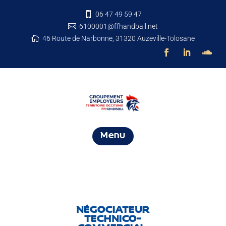
06 47 49 59 47

6100001@ffhandball.net

46 Route de Narbonne, 31320 Auzeville-Tolosane

Menu
NÉGOCIATEUR
TECHNICO-