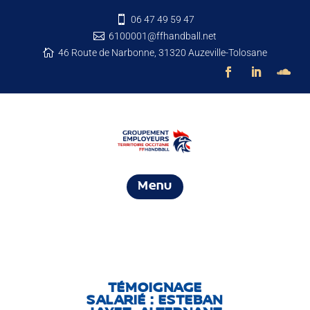
06 47 49 59 47

6100001@ffhandball.net

46 Route de Narbonne, 31320 Auzeville-Tolosane

Menu
TÉMOIGNAGE
SALARIÉ : ESTEBAN