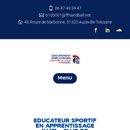
06 47 49 59 47

6100001@ffhandball.net

46 Route de Narbonne, 31320 Auzeville-Tolosane

Menu
EDUCATEUR SPORTIF
EN APPRENTISSAGE