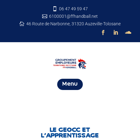
06 47 49 59 47

6100001@ffhandball.net

46 Route de Narbonne, 31320 Auzeville-Tolosane

Menu
LE GEOCC ET
L’APPRENTISSAGE