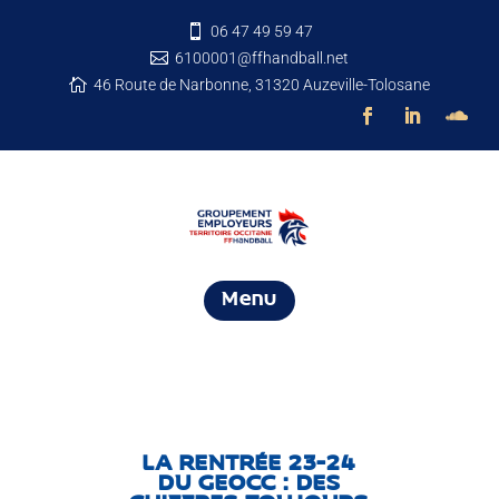
06 47 49 59 47

6100001@ffhandball.net

46 Route de Narbonne, 31320 Auzeville-Tolosane

Menu
LA RENTRÉE 23-24
DU GEOCC : DES