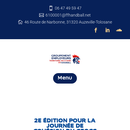
06 47 49 59 47

6100001@ffhandball.net

46 Route de Narbonne, 31320 Auzeville-Tolosane

Menu
2E ÉDITION POUR LA
JOURNÉE DE