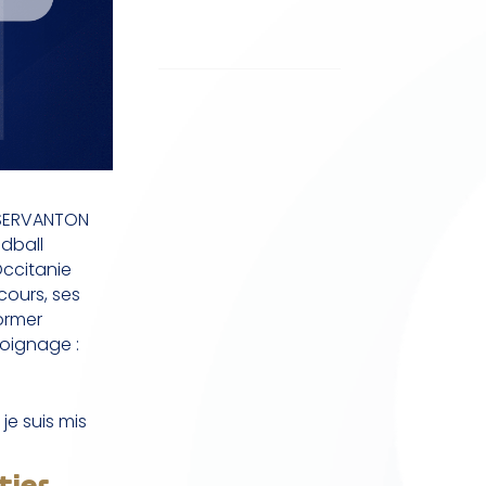
 SERVANTON
dball
ccitanie
cours, ses
ormer
oignage :
je suis mis