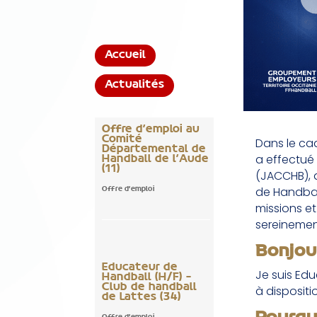
Accueil
Actualités
Offre d’emploi au
Comité
Dans le ca
Départemental de
a effectué
Handball de l’Aude
(11)
(JACCHB),
de Handball
Offre d'emploi
missions e
sereinemen
Bonjou
Educateur de
Je suis Ed
Handball (H/F) –
Club de handball
à disposit
de Lattes (34)