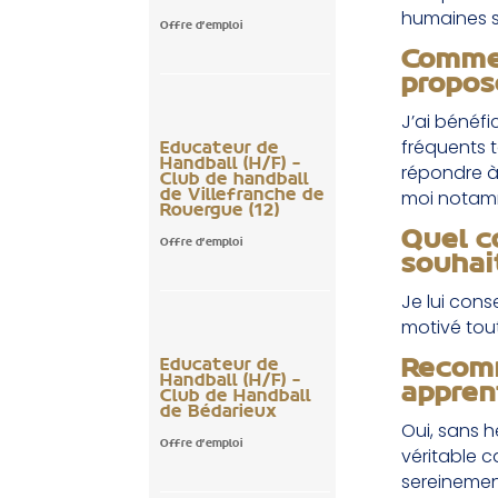
humaines s
Offre d'emploi
Commen
propos
J’ai bénéfi
fréquents 
Educateur de
Handball (H/F) –
répondre à
Club de handball
moi notam
de Villefranche de
Rouergue (12)
Quel c
Offre d'emploi
souhai
Je lui cons
motivé tou
Recomm
Educateur de
Handball (H/F) –
appren
Club de Handball
de Bédarieux
Oui, sans 
Offre d'emploi
véritable c
sereinemen