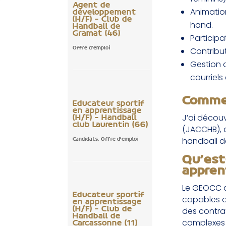
Agent de
Animatio
développement
(H/F) – Club de
hand.
Handball de
Gramat (46)
Participa
Contribu
Offre d'emploi
Gestion d
courriels
Commen
Educateur sportif
en apprentissage
J’ai décou
(H/F) – Handball
club Laurentin (66)
(JACCHB), 
handball d
Candidats
,
Offre d'emploi
Qu’est
appren
Le GEOCC a
Educateur sportif
capables d
en apprentissage
des contrat
(H/F) – Club de
Handball de
complexes 
Carcassonne (11)