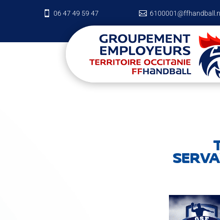

06 47 49 59 47

6100001@ffhandball.n
SERVA