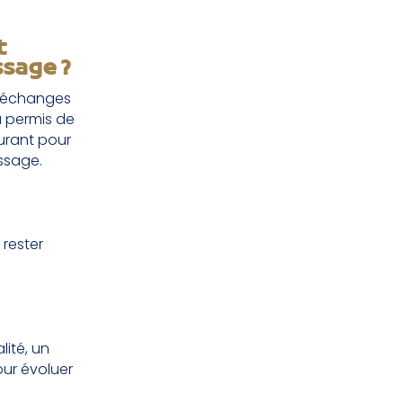
t
ssage ?
es échanges
 permis de
urant pour
ssage.
 rester
ité, un
our évoluer