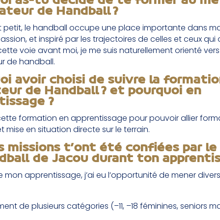
oi as-tu décidé de te former au mé
ateur de Handball ?
t petit, le handball occupe une place importante dans ma
assion, et inspiré par les trajectoires de celles et ceux qui
tte voie avant moi, je me suis naturellement orienté vers 
r de handball.
oi avoir choisi de suivre la formati
eur de Handball ? et pourquoi en
tissage ?
 cette formation en apprentissage pour pouvoir allier form
t mise en situation directe sur le terrain.
s missions t’ont été confiées par le
dball de Jacou durant ton apprenti
e mon apprentissage, j’ai eu l’opportunité de mener diver
nt de plusieurs catégories (–11, –18 féminines, seniors ma
,