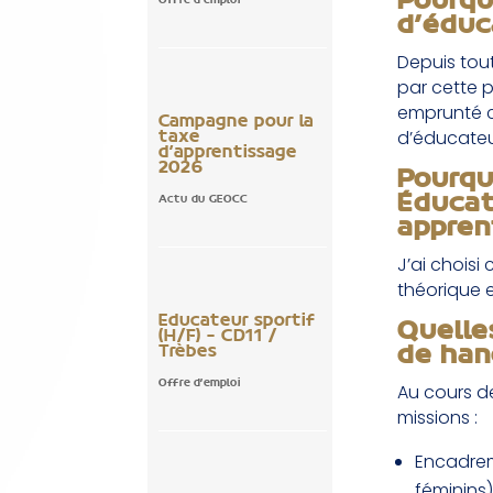
Pourqu
Offre d'emploi
d’éduc
Depuis tou
par cette p
emprunté ce
Campagne pour la
d’éducateu
taxe
d’apprentissage
2026
Pourqu
Éducat
Actu du GEOCC
appren
J’ai choisi
théorique e
Educateur sportif
Quelle
(H/F) – CD11 /
de han
Trèbes
Offre d'emploi
Au cours d
missions :
Encadreme
féminins)