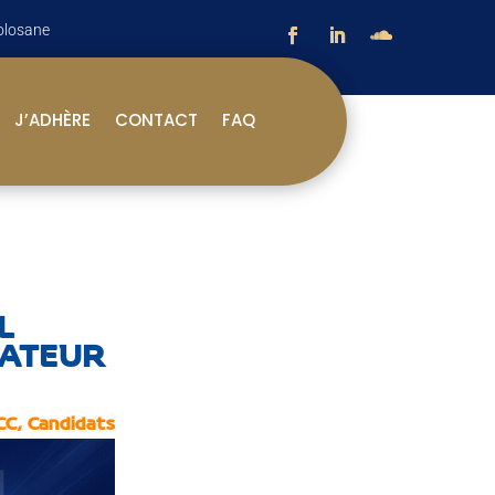
olosane
J’ADHÈRE
CONTACT
FAQ
L
CATEUR
CC
,
Candidats