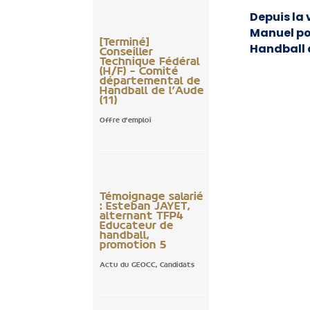
Depuis la
Manuel po
[Terminé]
Handball 
Conseiller
Technique Fédéral
(H/F) – Comité
départemental de
Handball de l’Aude
(11)
Offre d'emploi
Témoignage salarié
: Esteban JAYET,
alternant TFP4
Educateur de
handball,
promotion 5
Actu du GEOCC
,
Candidats