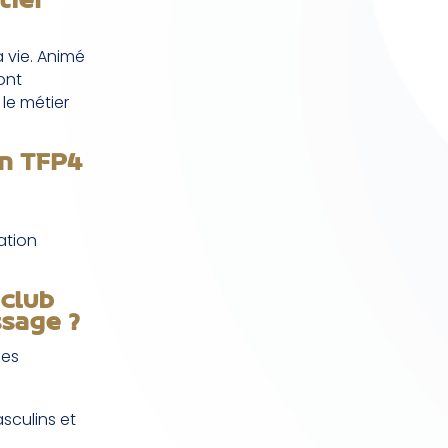
tier
 vie. Animé
 ont
le métier
on TFP4
ation
 club
ssage ?
ses
sculins et