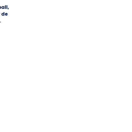
all,
 de
.