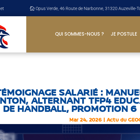
et

Opus Verde, 46 Route de Narbonne, 31320 Auzeville-T
QUI SOMMES-NOUS ?
JE POSTULE
TÉMOIGNAGE SALARIÉ : MANUE
NTON, ALTERNANT TFP4 EDU
DE HANDBALL, PROMOTION 6
Mar 24, 2026
|
Actu du GEO