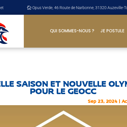
et

Opus Verde, 46 Route de Narbonne, 31320 Auzeville-T
QUI SOMMES-NOUS ?
JE POSTULE
LLE SAISON ET NOUVELLE OLY
POUR LE GEOCC
Sep 23, 2024
|
Ac