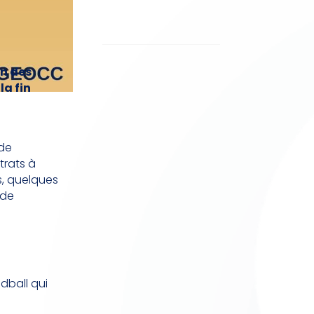
in des
la fin
 de
trats à
s, quelques
 de
dball qui