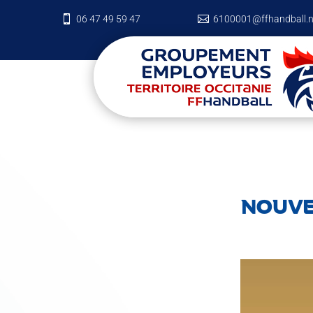

06 47 49 59 47

6100001@ffhandball.n
NOUVE