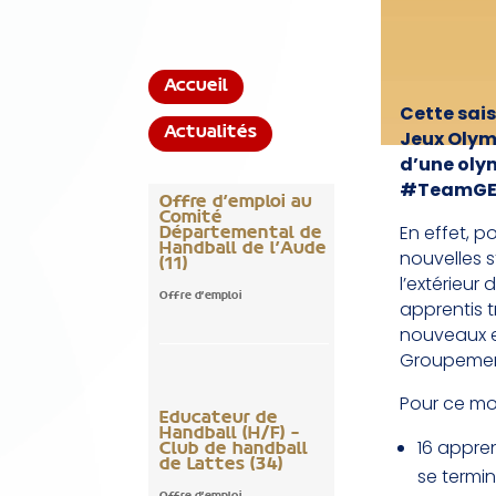
Accueil
Cette sais
Actualités
Jeux Olymp
d’une oly
#TeamGEOC
Offre d’emploi au
Comité
En effet, p
Départemental de
Handball de l’Aude
nouvelles 
(11)
l’extérieu
Offre d'emploi
apprentis 
nouveaux e
Groupemen
Pour ce mo
Educateur de
Handball (H/F) –
16 appren
Club de handball
de Lattes (34)
se termi