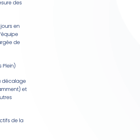
esure des
 jours en
l’équipe
argée de
 Plein)
au décalage
tamment) et
utres
tifs de la