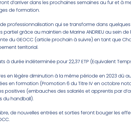
ront d’arriver dans les prochaines semaines au fur et à m
es de formation.
t de professionnalisation qui se transforme dans quelques
s partiel grâce au maintien de Marine ANDRIEU au sein de 
te du GEOCC (article prochain à suivre) en tant que Ch
ement territorial.
ats à durée indéterminée pour 22,37 ETP (Equivalent Temps
fres en légère diminution à la même période en 2023 dû 
rées en formation (Promotion 6 du Titre IV en octobre no
es positives (embauches des salariés et apprentis par d’a
es du handball).
bre, de nouvelles entrées et sorties feront bouger les effec
OCC.