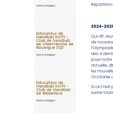
Répartitio
Offre d'emploi
2024-2025 
Educateur de
Qui dit Je
Handball (H/F) –
de nouveau
Club de handball
de Villefranche de
l’Olympiade
Rouergue (12)
des 4 derni
Offre d'emploi
pour notre 
actuelle, d
les nouvel
Occitanie 
Educateur de
Si ce n’est
Handball (H/F) –
Club de Handball
suivre tout
de Bédarieux
Offre d'emploi