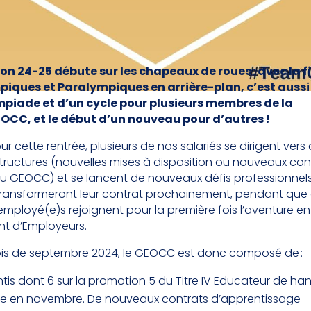
on 24-25 débute sur les chapeaux de roues : avec la f
iques et Paralympiques en arrière-plan, c’est aussi 
mpiade et d’un cycle pour plusieurs membres de la
C, et le début d’un nouveau pour d’autres !
our cette rentrée, plusieurs de nos salariés se dirigent vers
structures (nouvelles mises à disposition ou nouveaux con
r du GEOCC) et se lancent de nouveaux défis professionnel
transformeront leur contrat prochainement, pendant que
mployé(e)s rejoignent pour la première fois l’aventure en
t d’Employeurs.
is de septembre 2024, le GEOCC est donc composé de :
tis dont 6 sur la promotion 5 du Titre IV Educateur de han
ne en novembre. De nouveaux contrats d’apprentissage