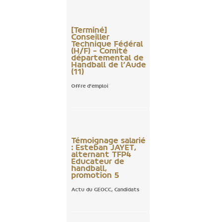
[Terminé]
Conseiller
Technique Fédéral
(H/F) – Comité
départemental de
Handball de l’Aude
(11)
Offre d'emploi
Témoignage salarié
: Esteban JAYET,
alternant TFP4
Educateur de
handball,
promotion 5
Actu du GEOCC
,
Candidats