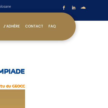
olosane
J’ADHÈRE
CONTACT
FAQ
MPIADE
tu du GEOCC