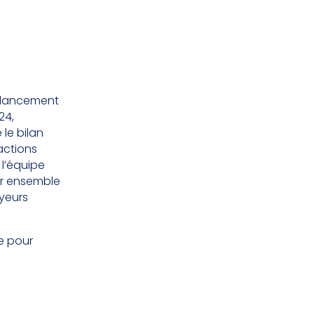
t lancement
24,
le bilan
’actions
 l’équipe
nir ensemble
yeurs
le pour