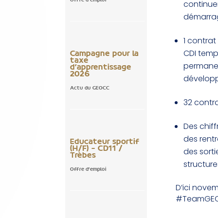
Offre d'emploi
continue
démarrag
1 contra
CDI temp
Campagne pour la
taxe
permanen
d’apprentissage
2026
développ
Actu du GEOCC
32 contr
Des chif
des rent
Educateur sportif
(H/F) – CD11 /
des sorti
Trèbes
structur
Offre d'emploi
D’ici novem
#TeamGE