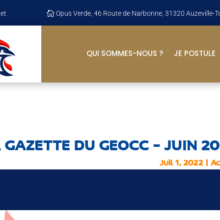
et

Opus Verde, 46 Route de Narbonne, 31320 Auzeville-T
QUI SOMMES-NOUS ?
JE POSTULE
 GAZETTE DU GEOCC – JUIN 2
Juil 1, 2022
|
Ac