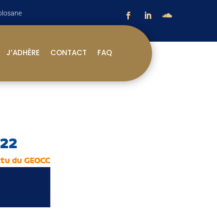
olosane
J’ADHÈRE
CONTACT
FAQ
022
tu du GEOCC