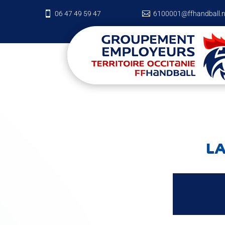

06 47 49 59 47

6100001@ffhandball.n
LA