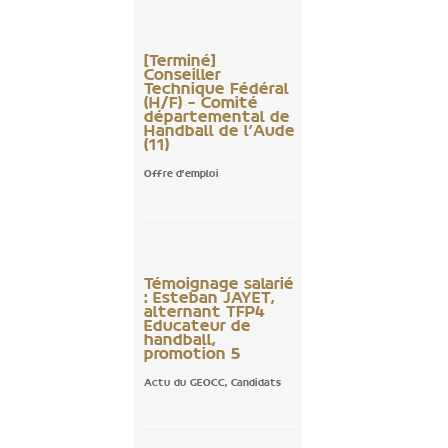
[Terminé]
Conseiller
Technique Fédéral
(H/F) – Comité
départemental de
Handball de l’Aude
(11)
Offre d'emploi
Témoignage salarié
: Esteban JAYET,
alternant TFP4
Educateur de
handball,
promotion 5
Actu du GEOCC
,
Candidats