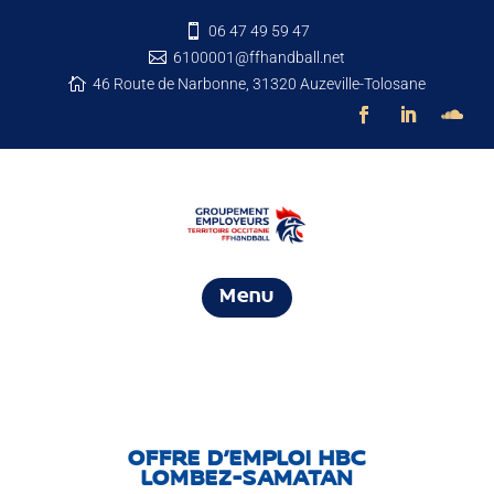
06 47 49 59 47

6100001@ffhandball.net

46 Route de Narbonne, 31320 Auzeville-Tolosane

Menu
OFFRE D’EMPLOI HBC
LOMBEZ-SAMATAN