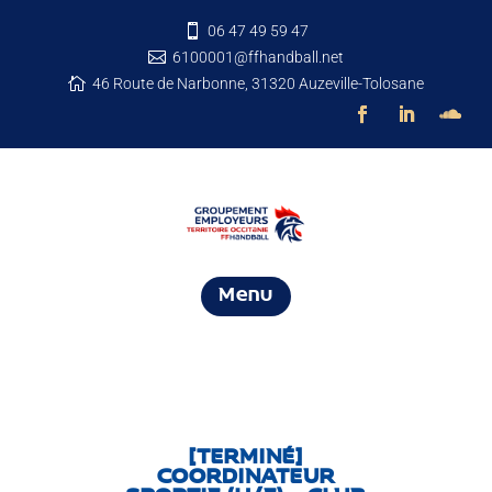
06 47 49 59 47

6100001@ffhandball.net

46 Route de Narbonne, 31320 Auzeville-Tolosane

Menu
[TERMINÉ]
COORDINATEUR