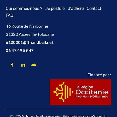
Qui sommes-nous ?
Je postule
J’adhère
Contact
FAQ
46 Route de Narbonne
31320 Auzeville-Tolosane
6100001@ffhandball.net
06 47 49 59 47
Financé par :
© 2026. Tous droits réservés. Réalisé par ocom3pom.fr